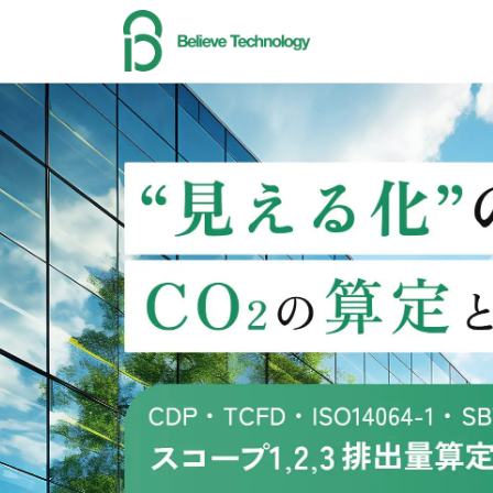
見
え
る
化
の
そ
の
先
へ
C
O
2
の
算
定
と
削
減
を
実
現
B
e
l
i
e
v
e
T
e
c
h